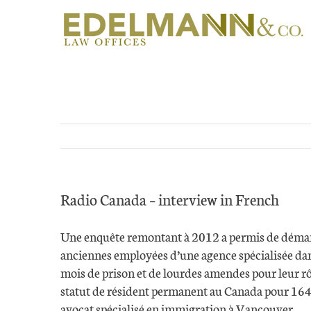
Skip
to
content
Radio Canada – interview in French
Une enquête remontant à 2012 a permis de démant
anciennes employées d’une agence spécialisée dan
mois de prison et de lourdes amendes pour leur rôl
statut de résident permanent au Canada pour 16
avocat spécialisé en immigration à Vancouver.